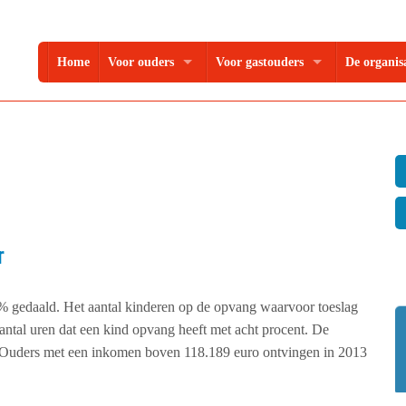
Home
Voor ouders
Voor gastouders
De organis
r
% gedaald. Het aantal kinderen op de opvang waarvoor toeslag
antal uren dat een kind opvang heeft met acht procent. De
n. Ouders met een inkomen boven 118.189 euro ontvingen in 2013