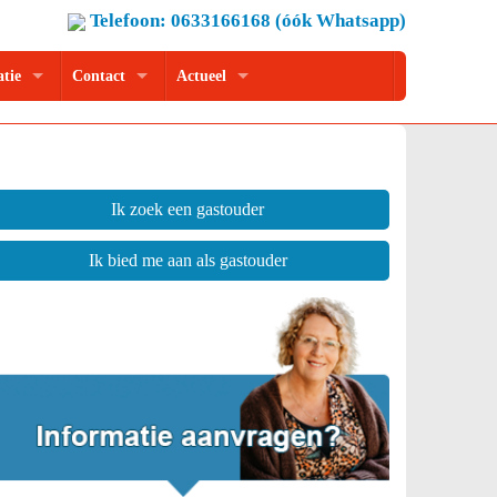
Telefoon: 0633166168 (óók Whatsapp)
atie
Contact
Actueel
Ik zoek een gastouder
Ik bied me aan als gastouder