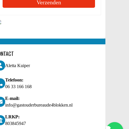
ONTACT
Aletta Kuiper
Telefoon:
06 33 166 168
E-mail:
info@gastouderbureaude4blokken.nl
LRKP:
803845947