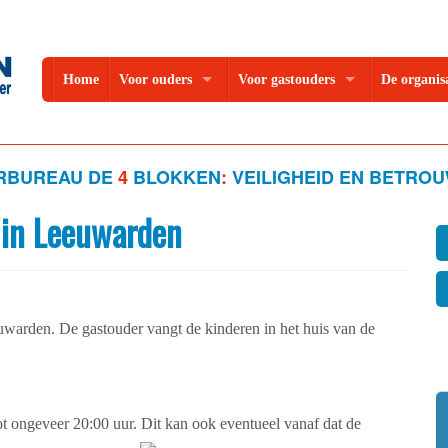
Home
Voor ouders
Voor gastouders
De organis
RBUREAU DE
4
BLOKKEN
:
VEILIGHEID EN BETRO
 in Leeuwarden
euwarden. De gastouder vangt de kinderen in het huis van de
t ongeveer 20:00 uur. Dit kan ook eventueel vanaf dat de