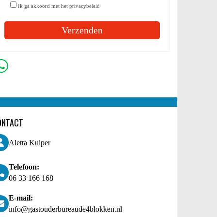
Ik ga akkoord met het privacybeleid
Gelieve dit veld leeg te laten.
ONTACT
Aletta Kuiper
Telefoon:
06 33 166 168
E-mail:
info@gastouderbureaude4blokken.nl