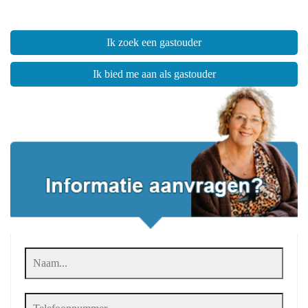
Ik zoek een gastouder
Ik bied me aan als gastouder