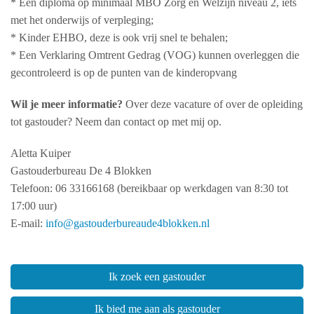
* Een diploma op minimaal MBO Zorg en Welzijn niveau 2, iets
met het onderwijs of verpleging;
* Kinder EHBO, deze is ook vrij snel te behalen;
* Een Verklaring Omtrent Gedrag (VOG) kunnen overleggen die
gecontroleerd is op de punten van de kinderopvang
Wil je meer informatie?
Over deze vacature of over de opleiding
tot gastouder? Neem dan contact op met mij op.
Aletta Kuiper
Gastouderbureau De 4 Blokken
Telefoon: 06 33166168 (bereikbaar op werkdagen van 8:30 tot
17:00 uur)
E-mail:
info@gastouderbureaude4blokken.nl
Ik zoek een gastouder
Ik bied me aan als gastouder