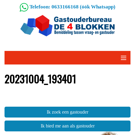
Telefoon: 0633166168 (óók Whatsapp)
20231004_193401
Ik zoek een gastouder
Ik bied me aan als gastouder